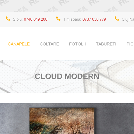
Sibiu:
0746 849 200
Timisoara:
0737 038 779
Cluj N
CANAPELE
COLTARE
FOTOLII
TABURETI
PI
MODERN
GRUP
FIXE
MODERN
PICIO
CLASIC
COLTAR
EXTENSIBILE
CLASIC
BIRO
CANAPELE 4 LOCURI
SCAU
CLOUD MODERN
TABU