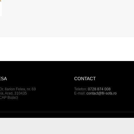
ESA
CONTACT
 Dr. Ilarion Felea, nr. 69
Telefon:
0728 874 008
a, Arad, 310435
E-mail:
contact@fil-sofa.ro
 CAP Bujac)
© Copyright 2026, Fil Sofa SRL