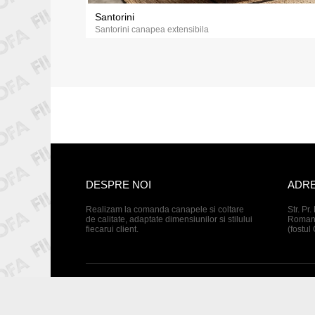
Santorini
Santorini canapea extensibila
DESPRE NOI
ADR
Realizam la comanda canapele si coltare
Str. Pr.
de calitate, adaptate dimensiunilor si stilului
Romani
fiecarui client.
(fostul