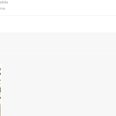
sibila
rna