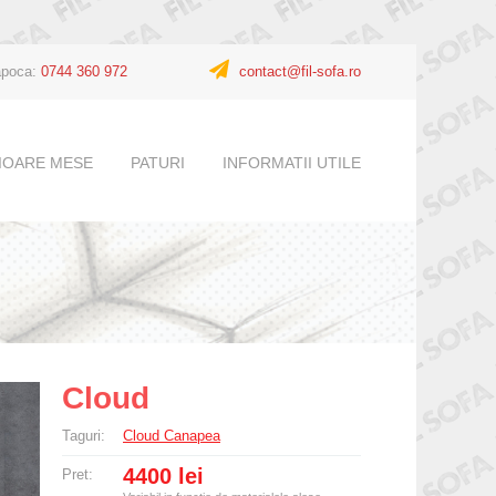
apoca:
0744 360 972
contact@fil-sofa.ro
CIOARE MESE
PATURI
INFORMATII UTILE
ARE METAL MESE SI MASUTE
UNICAT
ALEGEREA CANAPELEI
URI
SERIE
INSTRUCTIUNI DE INTRETINERE
CONTACT
NE
RASPUNDERE SI GARANTIE
RETI
Cloud
Taguri:
Cloud Canapea
4400 lei
Pret: